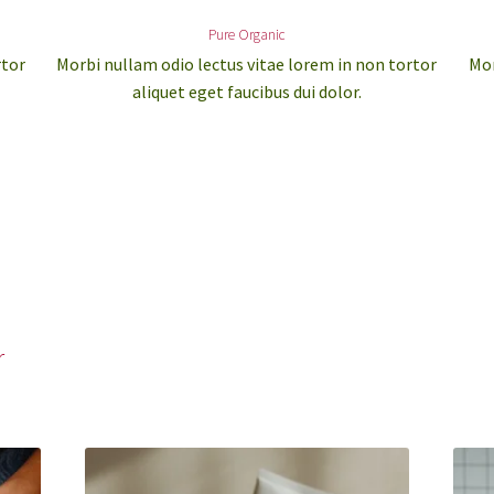
Pure Organic
rtor
Morbi nullam odio lectus vitae lorem in non tortor
Mor
aliquet eget faucibus dui dolor.
r