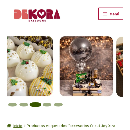
Ir
Ir
Menú
a
al
la
contenido
Inicio
navegación
About
Carrito
Checkout
Contáctanos
Encuéntranos
Inicio
Inicio
Productos etiquetados “accesorios Cricut Joy Xtra