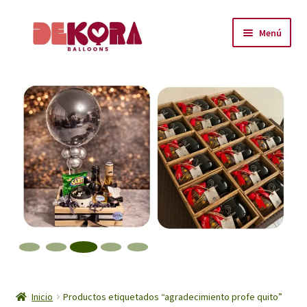
Ir
Ir
Menú
a
al
la
contenido
Inicio
navegación
About
Carrito
Checkout
Contáctanos
Encuéntranos
Inicio
Inicio
Productos etiquetados “agradecimiento profe quito”