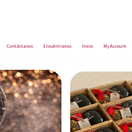
Contáctanos
Encuéntranos
Inicio
My Account
ncuéntranos
Inicio
My Account