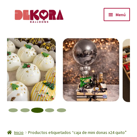
Ir
Ir
Menú
a
al
la
contenido
Inicio
navegación
About
Carrito
Checkout
Contáctanos
Encuéntranos
Inicio
Inicio
Productos etiquetados “caja de mini donas x24 quito”