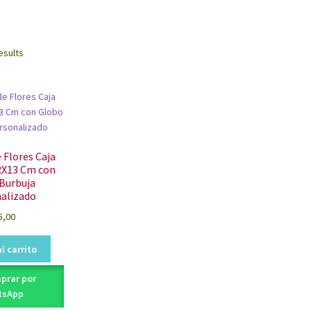
Sorted
esults
by
latest
 Flores Caja
2X13 Cm con
Burbuja
alizado
5,00
l carrito
prar por
tsApp