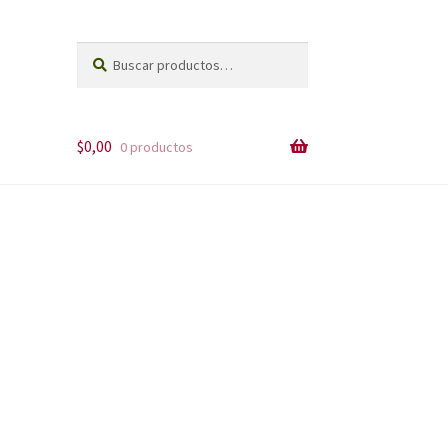
Buscar
Buscar
por:
$
0,00
0 productos