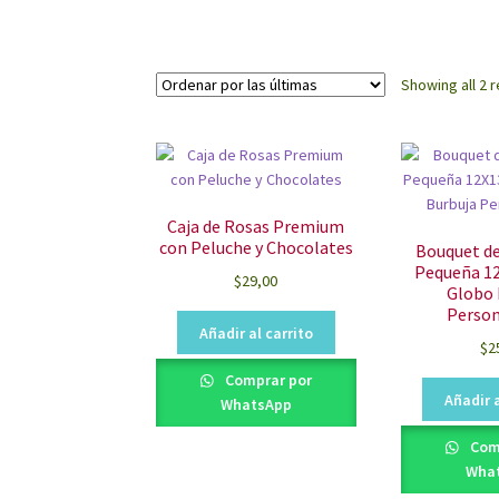
Showing all 2 r
Caja de Rosas Premium
con Peluche y Chocolates
Bouquet de
Pequeña 1
$
29,00
Globo 
Person
Añadir al carrito
$
2
Comprar por
Añadir a
WhatsApp
Com
Wha