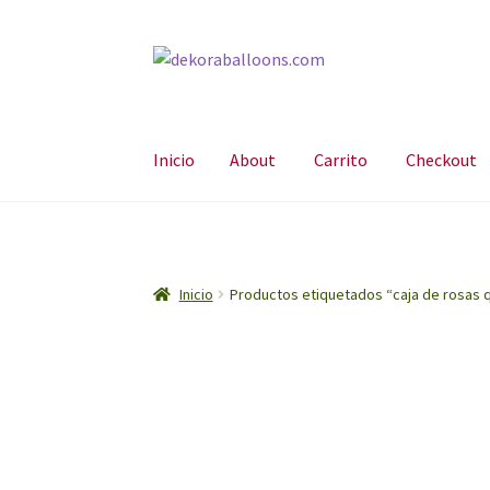
Ir
Ir
a
al
la
contenido
navegación
Inicio
About
Carrito
Checkout
Inicio
About
Carrito
Checkout
Contáctanos
E
Inicio
Productos etiquetados “caja de rosas q