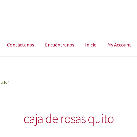
Contáctanos
Encuéntranos
Inicio
My Account
ncuéntranos
Inicio
My Account
uito”
caja de rosas quito