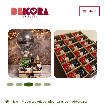
Ir
Ir
Menú
a
al
la
contenido
Inicio
navegación
About
Carrito
Checkout
Contáctanos
Encuéntranos
Inicio
Inicio
Productos etiquetados “cajas de madera para