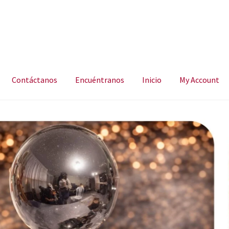
Contáctanos
Encuéntranos
Inicio
My Account
ncuéntranos
Inicio
My Account