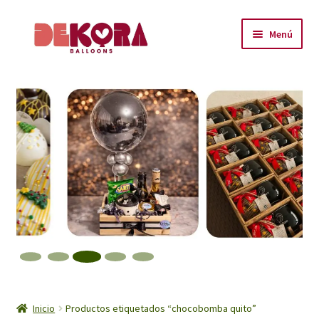
Ir
Ir
Menú
a
al
la
contenido
Inicio
navegación
About
Carrito
Checkout
Contáctanos
Encuéntranos
Inicio
Inicio
Productos etiquetados “chocobomba quito”