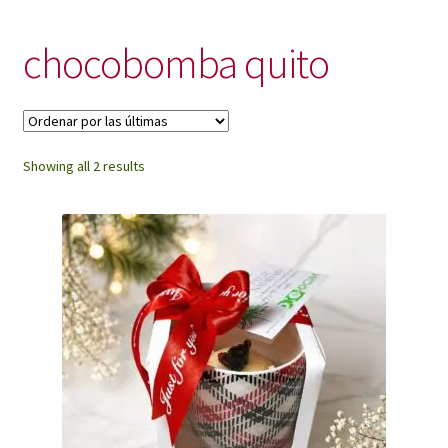
My Account
chocobomba quito
Sorted
Showing all 2 results
by
latest