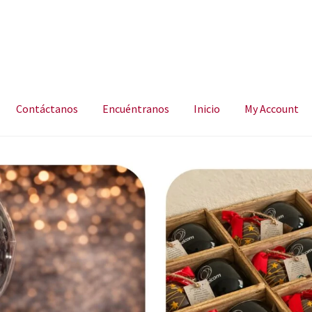
Contáctanos
Encuéntranos
Inicio
My Account
ncuéntranos
Inicio
My Account