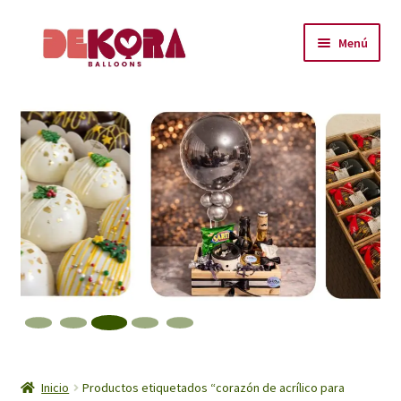
Ir
Ir
Menú
a
al
la
contenido
Inicio
navegación
About
Carrito
Checkout
Contáctanos
Encuéntranos
Inicio
Inicio
Productos etiquetados “corazón de acrílico para