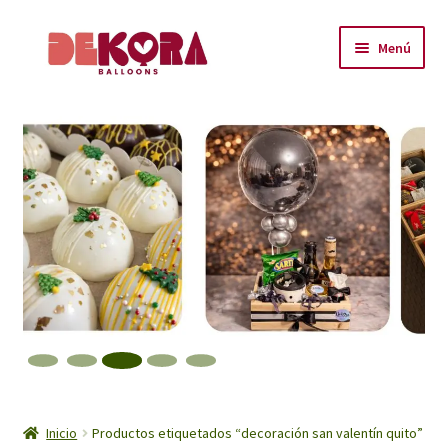
Ir
Ir
Menú
a
al
la
contenido
Inicio
navegación
About
Carrito
Checkout
Contáctanos
Encuéntranos
Inicio
Inicio
Productos etiquetados “decoración san valentín quito”