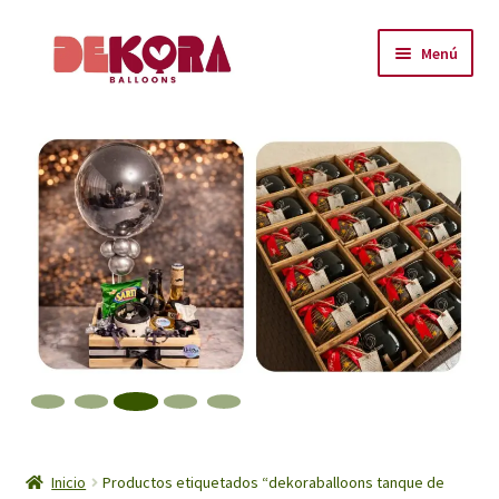
Ir
Ir
Menú
a
al
la
contenido
Inicio
navegación
About
Carrito
Checkout
Contáctanos
Encuéntranos
Inicio
Inicio
Productos etiquetados “dekoraballoons tanque de