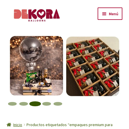
Ir
Ir
Menú
a
al
la
contenido
Inicio
navegación
About
Carrito
Checkout
Contáctanos
Encuéntranos
Inicio
Inicio
Productos etiquetados “empaques premium para