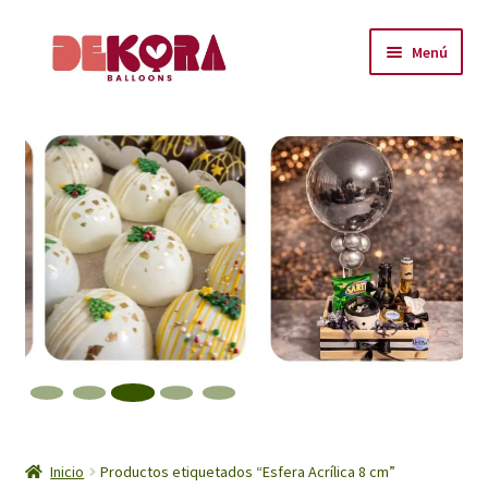
Ir
Ir
Menú
a
al
la
contenido
Inicio
navegación
About
Carrito
Checkout
Contáctanos
Encuéntranos
Inicio
Inicio
Productos etiquetados “Esfera Acrílica 8 cm”