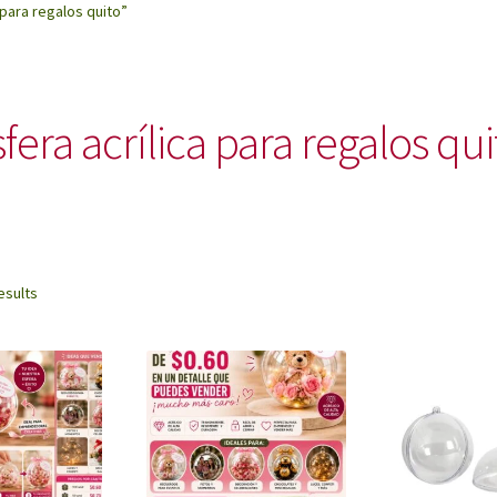
para regalos quito”
fera acrílica para regalos qu
Sorted
esults
by
latest