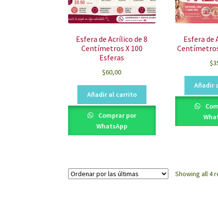
Esfera de Acrílico de 8
Esfera de A
Centímetros X 100
Centímetros
Esferas
$
3
$
60,00
Añadir a
Añadir al carrito
Com
Comprar por
Wha
WhatsApp
Showing all 4 r