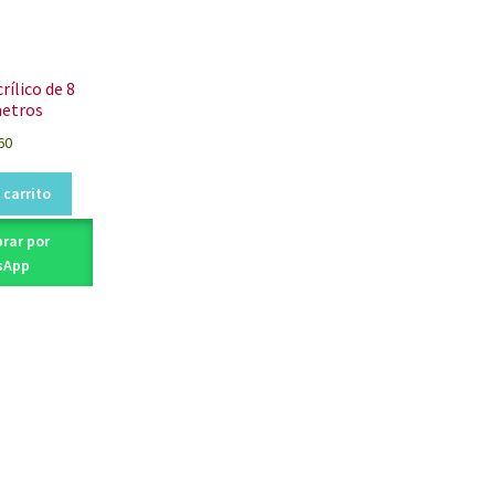
rílico de 8
etros
60
 carrito
rar por
sApp