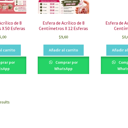
crílico de 8
Esfera de Acrílico de 8
Esfera de Ac
 X 50 Esferas
Centímetros X 12 Esferas
Centím
5,00
$
9,60
$
0,
l carrito
Añadir al carrito
Añadir al
prar por
Comprar por
Comp
tsApp
WhatsApp
What
Sorted
esults
by
latest