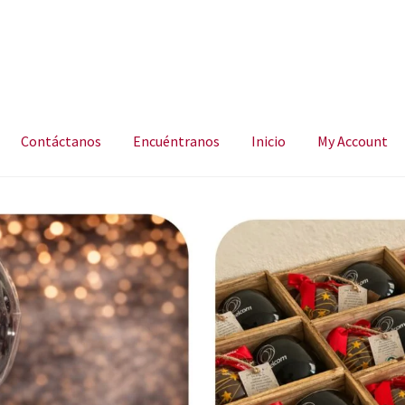
Contáctanos
Encuéntranos
Inicio
My Account
ncuéntranos
Inicio
My Account