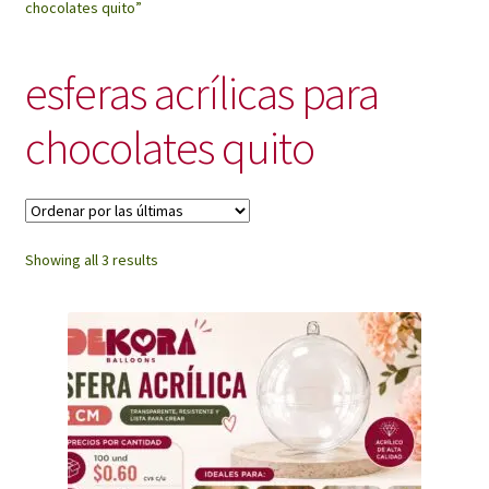
chocolates quito”
My Account
esferas acrílicas para
chocolates quito
Sorted
Showing all 3 results
by
latest