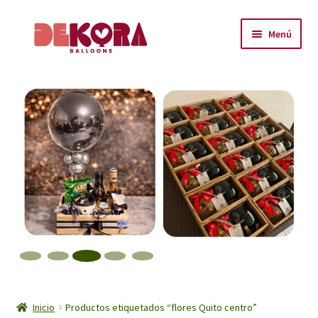
Ir
Ir
Menú
a
al
la
contenido
Inicio
navegación
About
Carrito
Checkout
Contáctanos
Encuéntranos
Inicio
Inicio
Productos etiquetados “flores Quito centro”