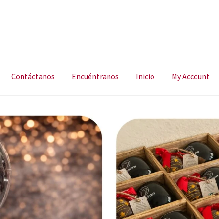
Contáctanos
Encuéntranos
Inicio
My Account
ncuéntranos
Inicio
My Account