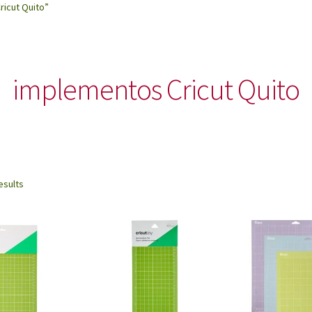
icut Quito”
implementos Cricut Quito
Sorted
esults
by
latest