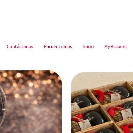
Contáctanos
Encuéntranos
Inicio
My Account
ncuéntranos
Inicio
My Account