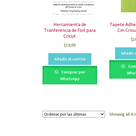
Herramienta de
Tapete Adhes
Tranferencia de Foil para
Cm Cricu
Cricut
$
1
$
19,00
Añadir a
Añadir al carrito
Com
Comprar por
Wha
WhatsApp
Showing all 4 r