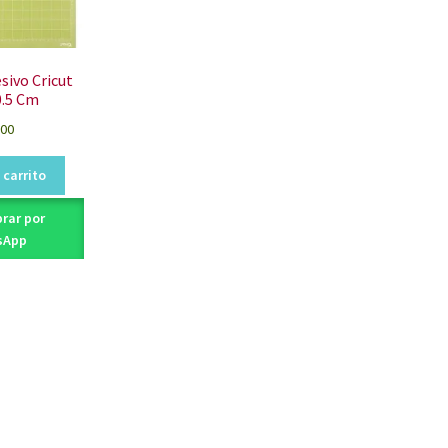
sivo Cricut
0.5 Cm
,00
 carrito
rar por
sApp