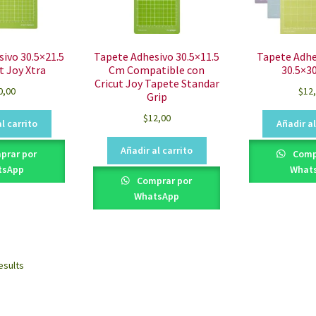
ivo 30.5×21.5
Tapete Adhesivo 30.5×11.5
Tapete Adhe
t Joy Xtra
Cm Compatible con
30.5×3
Cricut Joy Tapete Standar
0,00
$
12
Grip
$
12,00
l carrito
Añadir al
Añadir al carrito
prar por
Comp
tsApp
What
Comprar por
WhatsApp
Sorted
esults
by
latest