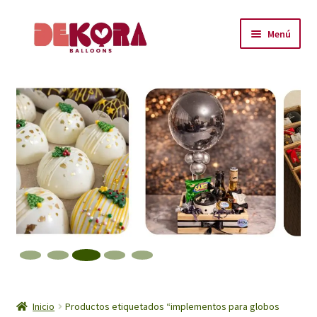
Ir
Ir
Menú
a
al
la
contenido
Inicio
navegación
About
Carrito
Checkout
Contáctanos
Encuéntranos
Inicio
Inicio
Productos etiquetados “implementos para globos