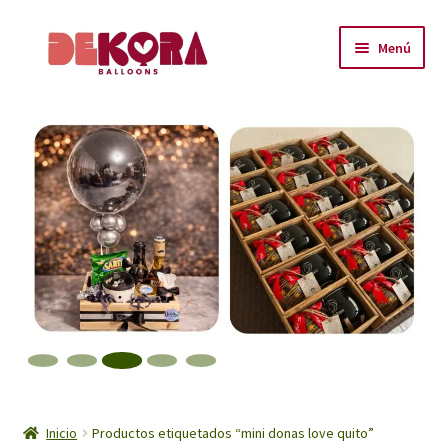
Ir
Ir
Menú
a
al
la
contenido
Inicio
navegación
About
Carrito
Checkout
Contáctanos
Encuéntranos
Inicio
Inicio
Productos etiquetados “mini donas love quito”