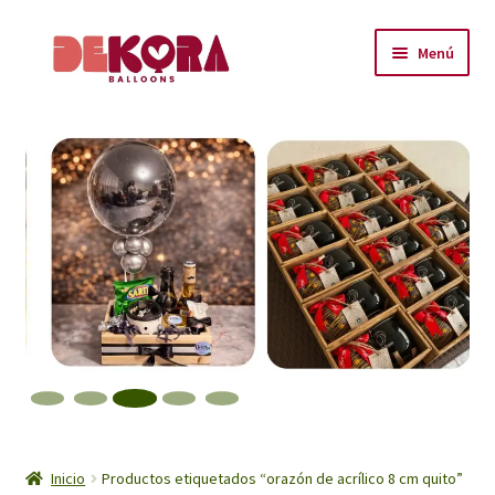
Ir
Ir
Menú
a
al
la
contenido
Inicio
navegación
About
Carrito
Checkout
Contáctanos
Encuéntranos
Inicio
Inicio
Productos etiquetados “orazón de acrílico 8 cm quito”