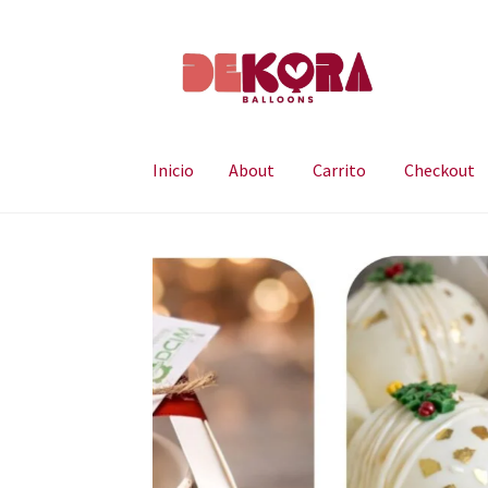
Ir
Ir
a
al
la
contenido
navegación
Inicio
About
Carrito
Checkout
Inicio
About
Carrito
Checkout
Contáctanos
E