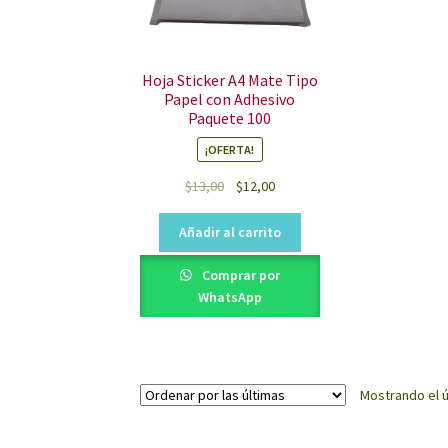
Hoja Sticker A4 Mate Tipo
Papel con Adhesivo
Paquete 100
¡OFERTA!
Original
Current
$
13,00
$
12,00
price
price
was:
is:
Añadir al carrito
$13,00.
$12,00.
Comprar por
WhatsApp
Mostrando el ú