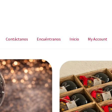
Contáctanos
Encuéntranos
Inicio
My Account
ncuéntranos
Inicio
My Account