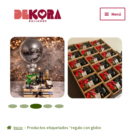
Ir
Ir
Menú
a
al
la
contenido
Inicio
navegación
About
Carrito
Checkout
Contáctanos
Encuéntranos
Inicio
Inicio
Productos etiquetados “regalo con globo