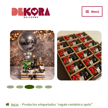
Ir
Ir
Menú
a
al
la
contenido
Inicio
navegación
About
Carrito
Checkout
Contáctanos
Encuéntranos
Inicio
Inicio
Productos etiquetados “regalo romántico quito”