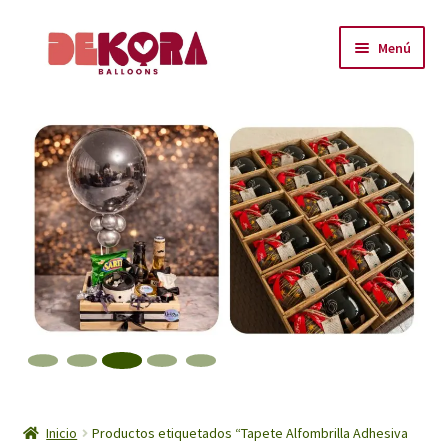
Ir
Ir
Menú
a
al
la
contenido
Inicio
navegación
About
Carrito
Checkout
Contáctanos
Encuéntranos
Inicio
Inicio
Productos etiquetados “Tapete Alfombrilla Adhesiva