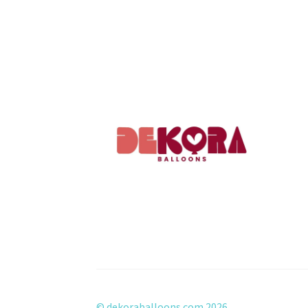
© dekoraballoons.com 2026