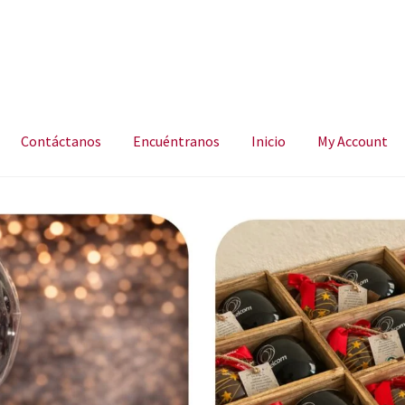
Contáctanos
Encuéntranos
Inicio
My Account
ncuéntranos
Inicio
My Account