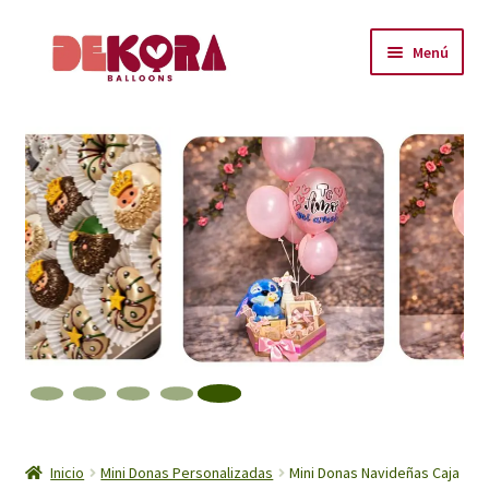
Ir
Ir
Menú
a
al
la
contenido
Inicio
navegación
About
Carrito
Checkout
Contáctanos
Encuéntranos
Inicio
Inicio
Mini Donas Personalizadas
Mini Donas Navideñas Caja