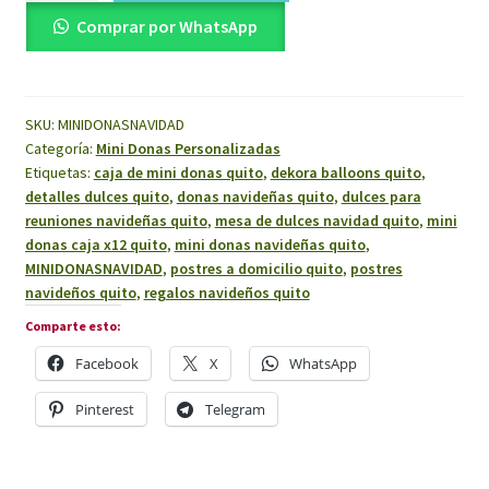
Navideñas
Comprar por WhatsApp
Caja
X
12
SKU:
MINIDONASNAVIDAD
unidades
Categoría:
Mini Donas Personalizadas
cantidad
Etiquetas:
caja de mini donas quito
,
dekora balloons quito
,
detalles dulces quito
,
donas navideñas quito
,
dulces para
reuniones navideñas quito
,
mesa de dulces navidad quito
,
mini
donas caja x12 quito
,
mini donas navideñas quito
,
MINIDONASNAVIDAD
,
postres a domicilio quito
,
postres
navideños quito
,
regalos navideños quito
Comparte esto:
Facebook
X
WhatsApp
Pinterest
Telegram