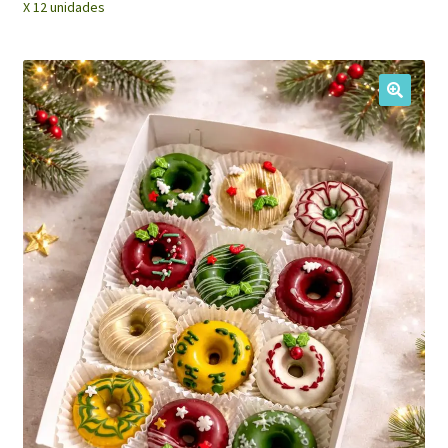
X 12 unidades
My Account
🔍