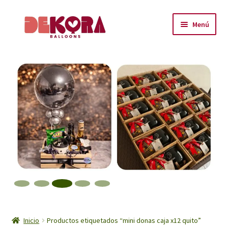
Ir
Ir
Menú
a
al
la
contenido
Inicio
navegación
About
Carrito
Checkout
Contáctanos
Encuéntranos
Inicio
Inicio
Productos etiquetados “mini donas caja x12 quito”