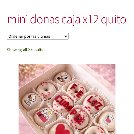
My Account
mini donas caja x12 quito
Sorted
Showing all 2 results
by
latest