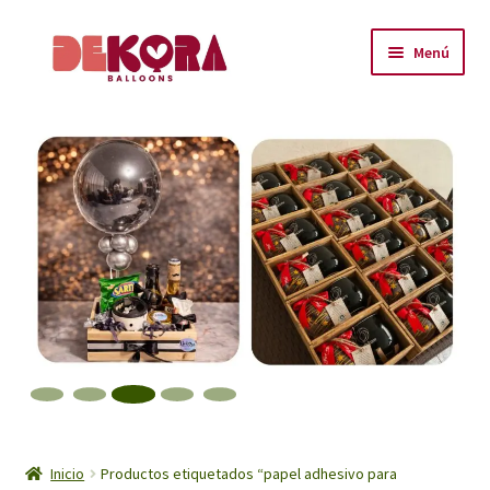
Ir
Ir
Menú
a
al
la
contenido
Inicio
navegación
About
Carrito
Checkout
Contáctanos
Encuéntranos
Inicio
Inicio
Productos etiquetados “papel adhesivo para