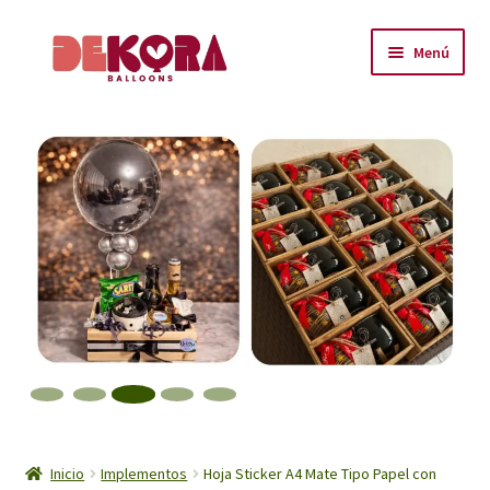
Ir
Ir
Menú
a
al
la
contenido
Inicio
navegación
About
Carrito
Checkout
Contáctanos
Encuéntranos
Inicio
Inicio
Implementos
Hoja Sticker A4 Mate Tipo Papel con