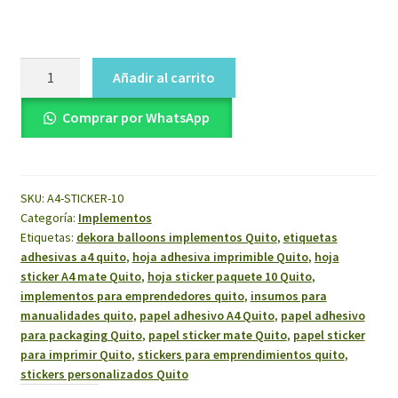
Hoja
Añadir al carrito
Sticker
A4
Comprar por WhatsApp
Mate
Tipo
Papel
SKU:
A4-STICKER-10
con
Categoría:
Implementos
Adhesivo
Etiquetas:
dekora balloons implementos Quito
,
etiquetas
Paquete
adhesivas a4 quito
,
hoja adhesiva imprimible Quito
,
hoja
10
sticker A4 mate Quito
,
hoja sticker paquete 10 Quito
,
cantidad
implementos para emprendedores quito
,
insumos para
manualidades quito
,
papel adhesivo A4 Quito
,
papel adhesivo
para packaging Quito
,
papel sticker mate Quito
,
papel sticker
para imprimir Quito
,
stickers para emprendimientos quito
,
stickers personalizados Quito