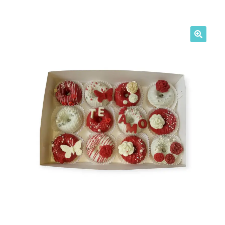
My Account
🔍