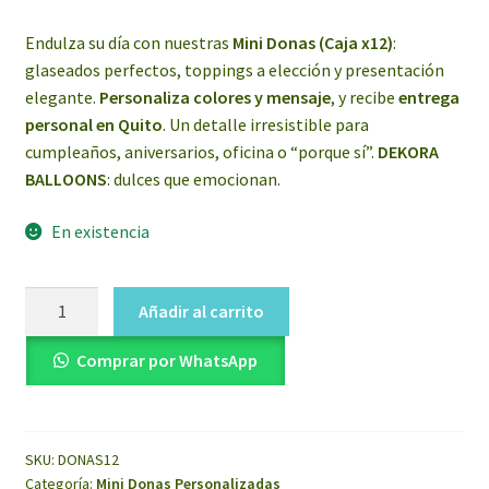
Endulza su día con nuestras
Mini Donas (Caja x12)
:
glaseados perfectos, toppings a elección y presentación
elegante.
Personaliza colores y mensaje
, y recibe
entrega
personal en Quito
. Un detalle irresistible para
cumpleaños, aniversarios, oficina o “porque sí”.
DEKORA
BALLOONS
: dulces que emocionan.
En existencia
Mini
Añadir al carrito
Donas
Caja
Comprar por WhatsApp
X
12
cantidad
SKU:
DONAS12
Categoría:
Mini Donas Personalizadas