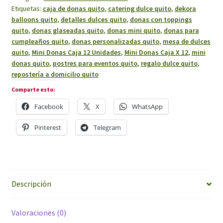
Etiquetas:
caja de donas quito
,
catering dulce quito
,
dekora
balloons quito
,
detalles dulces quito
,
donas con toppings
quito
,
donas glaseadas quito
,
donas mini quito
,
donas para
cumpleaños quito
,
donas personalizadas quito
,
mesa de dulces
quito
,
Mini Donas Caja 12 Unidades
,
Mini Donas Caja X 12
,
mini
donas quito
,
postres para eventos quito
,
regalo dulce quito
,
repostería a domicilio quito
Comparte esto:
Facebook
X
WhatsApp
Pinterest
Telegram
Descripción
Valoraciones (0)