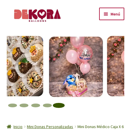
Ir
Ir
Menú
a
al
la
contenido
Inicio
navegación
About
Carrito
Checkout
Contáctanos
Encuéntranos
Inicio
Inicio
Mini Donas Personalizadas
Mini Donas Médico Caja X 6