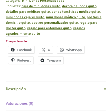
Categoría:
Mini Donas Personalizadas
Etiquetas:
caja de mini donas quito
,
dekora balloons quito
,
detalles para médicos quito
,
donas temáticas médico quito
,
mini donas caja x6 quito
,
mini donas médico quito
,
postres a
domicilio quito
,
postres personalizados quito
,
regalo para
doctor quito
,
regalo para enfermera quito
,
regalos
agradecimiento quito
Comparte esto:
Facebook
X
WhatsApp
Pinterest
Telegram
Descripción
Valoraciones (0)