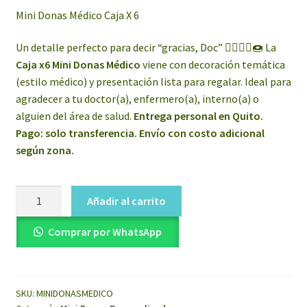
Mini Donas Médico Caja X 6
Un detalle perfecto para decir “gracias, Doc” 👩‍⚕️👨‍⚕️🍩 La
Caja x6 Mini Donas Médico
viene con decoración temática
(estilo médico) y presentación lista para regalar. Ideal para
agradecer a tu doctor(a), enfermero(a), interno(a) o
alguien del área de salud.
Entrega personal en Quito.
Pago: solo transferencia. Envío con costo adicional
según zona.
Mini
Añadir al carrito
Donas
Médico
Comprar por WhatsApp
Caja
X
6
SKU:
MINIDONASMEDICO
cantidad