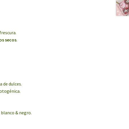
frescura.
tos secos
.
 de dulces.
fotogénica.
a, blanco & negro.