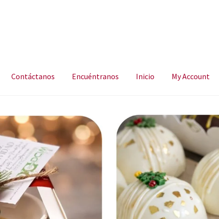
Contáctanos
Encuéntranos
Inicio
My Account
ncuéntranos
Inicio
My Account