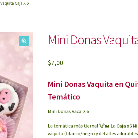
Vaquita Caja X 6
Mini Donas Vaquita
🔍
$
7,00
Mini Donas Vaquita en Quit
Temático
Mini Donas Vaca X 6
La temática más tierna! 🐮🍩 La
Caja x6 M
vaquita (blanco/negro y detalles adorables