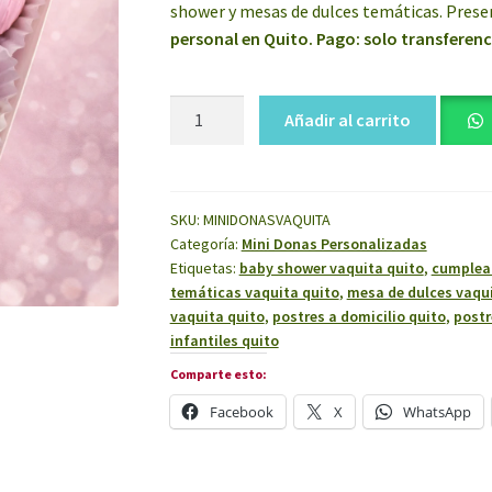
shower y mesas de dulces temáticas. Present
personal en Quito. Pago: solo transferenc
Mini
Añadir al carrito
Donas
Vaquita
Caja
X
SKU:
MINIDONASVAQUITA
Categoría:
Mini Donas Personalizadas
6
Etiquetas:
baby shower vaquita quito
,
cumpleañ
cantidad
temáticas vaquita quito
,
mesa de dulces vaqui
vaquita quito
,
postres a domicilio quito
,
postr
infantiles quito
Comparte esto:
Facebook
X
WhatsApp