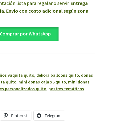
ación lista para regalar o servir.
Entrega
ia. Envío con costo adicional según zona.
Comprar por WhatsApp
os vaquita quito
,
dekora balloons quito
,
donas
ta quito
,
mini donas caja x6 quito
,
mini donas
es personalizados quito
,
postres temáticos
Pinterest
Telegram