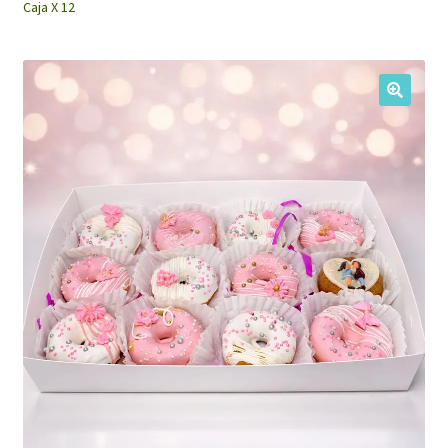
Caja X 12
My Account
🔍