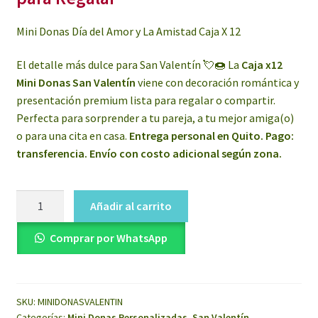
Mini Donas Día del Amor y La Amistad Caja X 12
El detalle más dulce para San Valentín 💘🍩 La
Caja x12
Mini Donas San Valentín
viene con decoración romántica y
presentación premium lista para regalar o compartir.
Perfecta para sorprender a tu pareja, a tu mejor amiga(o)
o para una cita en casa.
Entrega personal en Quito. Pago:
transferencia. Envío con costo adicional según zona.
Mini
Añadir al carrito
Donas
San
Comprar por WhatsApp
Valentín
Caja
X
SKU:
MINIDONASVALENTIN
12
Categorías:
Mini Donas Personalizadas
,
San Valentín