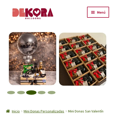
Ir
Ir
Menú
a
al
la
contenido
Inicio
navegación
About
Carrito
Checkout
Contáctanos
Encuéntranos
Inicio
Inicio
Mini Donas Personalizadas
Mini Donas San Valentín