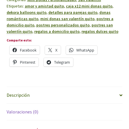
cantidad
Etiquetas:
amor y amistad quito
,
caja x12 mini donas quito
,
dekora balloons quito
,
detalles para parejas quito
,
donas
románticas quito
,
mini donas san valentín quito
,
postres a
domicilio quito
,
postres personalizados quito
,
postres san
valentín quito
,
regalos a domicilio quito
,
regalos dulces quito
Comparte esto:
Facebook
X
WhatsApp
Pinterest
Telegram
Descripción
Valoraciones (0)